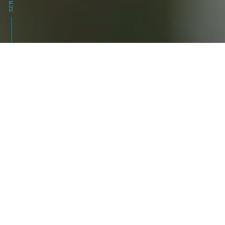
SCROLL
Gesunde Tiere stehen im Mittelpunkt
eines florierenden Unternehmens.
Eine ausgezeichnete
Wasserqualität
und hochwertiges
Tierfutter
sind
dabei von entscheidender
Bedeutung. Auf diese Weise streben
wir eine verantwortungsbewusste