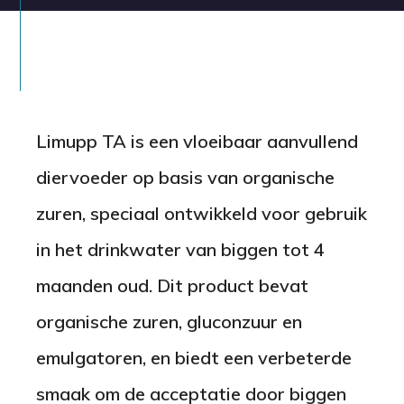
Thema’s
Contact
Limupp TA is een vloeibaar aanvullend
Vacatures
diervoeder op basis van organische
zuren, speciaal ontwikkeld voor gebruik
Nederlands
English
Deutsch
Español
in het drinkwater van biggen tot 4
maanden oud. Dit product bevat
organische zuren, gluconzuur en
emulgatoren, en biedt een verbeterde
smaak om de acceptatie door biggen