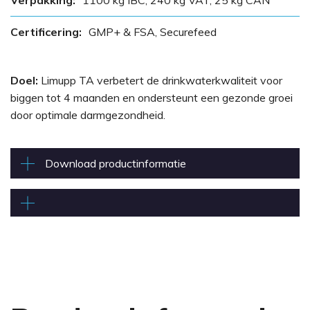
Verpakking:
1100 kg IBC, 240 kg VAT, 25 kg CAN
Certificering:
GMP+ & FSA, Securefeed
Doel:
Limupp TA verbetert de drinkwaterkwaliteit voor
biggen tot 4 maanden en ondersteunt een gezonde groei
door optimale darmgezondheid.
Download productinformatie