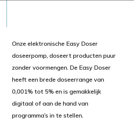
Thema’s
Contact
Onze elektronische Easy Doser
Vacatures
doseerpomp, doseert producten puur
zonder voormengen. De Easy Doser
Nederlands
English
Deutsch
Español
heeft een brede doseerrange van
0,001% tot 5% en is gemakkelijk
digitaal of aan de hand van
programma’s in te stellen.