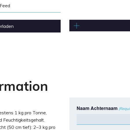
eFeed
erladen
rmation
Naam Achternaam
(Requi
estens 1 kg pro Tonne,
Feuchtigkeitsgehalt.
cht (50 cm tief): 2–3 kg pro