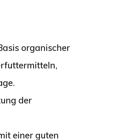
Basis organischer
futtermitteln,
age.
tung der
it einer guten