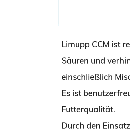
Sektoren
Themen
Limupp CCM ist re
Säuren und verhin
einschließlich Mis
Deutsch
Nederlands
English
Es ist benutzerfre
Futterqualität.
Durch den Einsatz