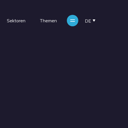
Sektoren
Themen
DE
NL
EN