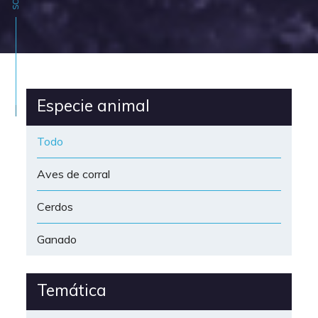
Productos
Sectores
Especie animal
Temas
Todo
Aves de corral
Español
Nederlands
English
Deutsch
Cerdos
Ganado
Temática