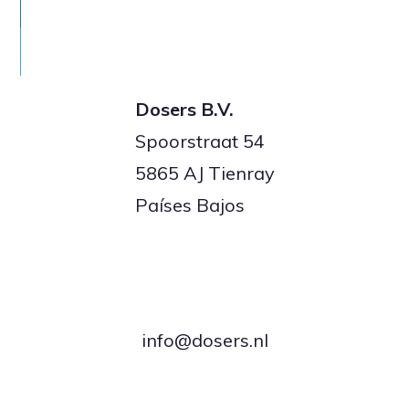
Sectores
Temas
Dosers B.V.
Spoorstraat 54
5865 AJ Tienray
Español
Nederlands
English
Deutsch
Países Bajos
info@dosers.nl